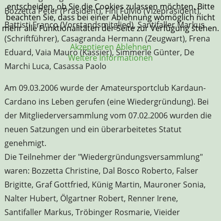
entscheiden, ob Sie die Cookies zulassen möchten. Bitte
Bozzetta Peter (Präsident), Fini Fulvio (Vizepräsident),
beachten Sie, dass bei einer Ablehnung womöglich nicht
Battisti Franco (Vorstandsmitglied), Santifaller Markus
mehr alle Funktionalitäten der Seite zur Verfügung stehen.
(Schriftführer), Casagranda Hermann (Zeugwart), Frena
Akzeptieren
Ablehnen
Eduard, Vaia Mauro (Kassier), Simmerle Günter, De
Weitere Informationen
Marchi Luca, Casassa Paolo
Am 09.03.2006 wurde der Amateursportclub Kardaun-
Cardano ins Leben gerufen (eine Wiedergründung). Bei
der Mitgliederversammlung vom 07.02.2006 wurden die
neuen Satzungen und ein überarbeitetes Statut
genehmigt.
Die Teilnehmer der "Wiedergründungsversammlung"
waren: Bozzetta Christine, Dal Bosco Roberto, Falser
Brigitte, Graf Gottfried, Künig Martin, Mauroner Sonia,
Nalter Hubert, Ölgartner Robert, Renner Irene,
Santifaller Markus, Tröbinger Rosmarie, Vieider