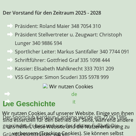
Der Vorstand für den Zeitraum 2025 - 2028
Präsident: Roland Maier 348 7054 310
Präsident Stellvertreter u. Zeugwart: Christoph
Lunger 340 9886 594
Sportlicher Leiter: Markus Santifaller 340 7744 091
Schriftführer: Gottfried Graf 335 1098 444
Kassier: Elisabeth Mahlknecht 333 7031 209
VSS Gruppe: Simon Scuderi 335 5978 999
Wir nutzen Cookies
de
it
Die Geschichte
Wir nutzen Cookies auf unserer Website. Einige von ihnen
Der Sportclub Kardaun-Cardano wurde am 27.06.1985
sind essenziell für den Betrieb der Seite, während andere
gegründet. Er bestand aus der Sektion Fußball. Die
uns helfen, diese Website und die Nutzererfahrung zu
verbessern (Tracking Cookies). Sie können selbst
Gründungsmitglieder waren: