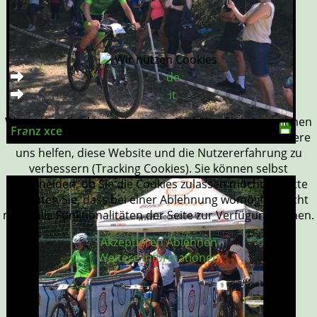
Wir nutzen Cookies
de
it
Wir nutzen Cookies auf unserer Website. Einige von ihnen
Franz xce
sind essenziell für den Betrieb der Seite, während andere
uns helfen, diese Website und die Nutzererfahrung zu
verbessern (Tracking Cookies). Sie können selbst
entscheiden, ob Sie die Cookies zulassen möchten. Bitte
beachten Sie, dass bei einer Ablehnung womöglich nicht
mehr alle Funktionalitäten der Seite zur Verfügung stehen.
Akzeptieren
Ablehnen
Weitere Informationen