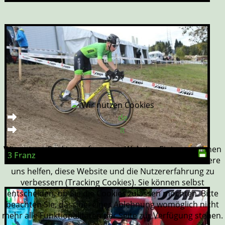
Wir nutzen Cookies
de
it
Wir nutzen Cookies auf unserer Website. Einige von ihnen
3 Franz
sind essenziell für den Betrieb der Seite, während andere
uns helfen, diese Website und die Nutzererfahrung zu
verbessern (Tracking Cookies). Sie können selbst
entscheiden, ob Sie die Cookies zulassen möchten. Bitte
beachten Sie, dass bei einer Ablehnung womöglich nicht
mehr alle Funktionalitäten der Seite zur Verfügung stehen.