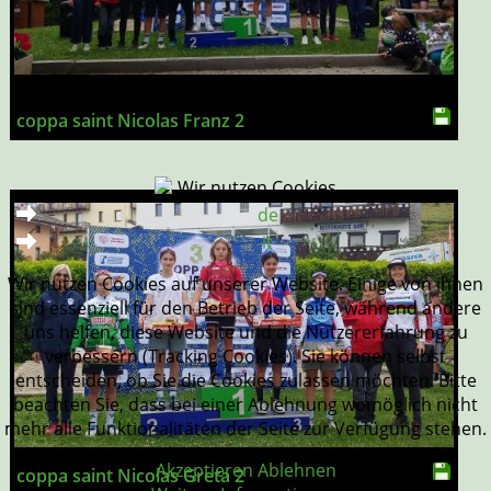
coppa saint Nicolas Franz 2
Wir nutzen Cookies
de
it
Wir nutzen Cookies auf unserer Website. Einige von ihnen
sind essenziell für den Betrieb der Seite, während andere
uns helfen, diese Website und die Nutzererfahrung zu
verbessern (Tracking Cookies). Sie können selbst
entscheiden, ob Sie die Cookies zulassen möchten. Bitte
beachten Sie, dass bei einer Ablehnung womöglich nicht
mehr alle Funktionalitäten der Seite zur Verfügung stehen.
Akzeptieren
Ablehnen
coppa saint Nicolas Greta 2