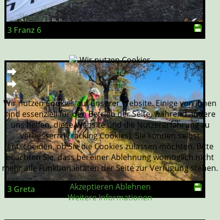
3 Franz 6
Wir nutzen Cookies
de
it
Wir nutzen Cookies auf unserer Website. Einige von ihnen
sind essenziell für den Betrieb der Seite, während andere
uns helfen, diese Website und die Nutzererfahrung zu
verbessern (Tracking Cookies). Sie können selbst
entscheiden, ob Sie die Cookies zulassen möchten. Bitte
beachten Sie, dass bei einer Ablehnung womöglich nicht
mehr alle Funktionalitäten der Seite zur Verfügung stehen.
Akzeptieren
Ablehnen
3 Greta
Weitere Informationen