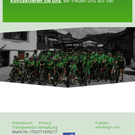
Kontaktieren Sie uns
, wir freuen uns auf Sie!
Impressum
Privacy
© geiger-
Transparente Verwaltung
webdesign.com
MwSt.Nr.: IT02711470217