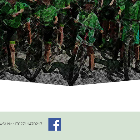
St.Nr.: IT02711470217