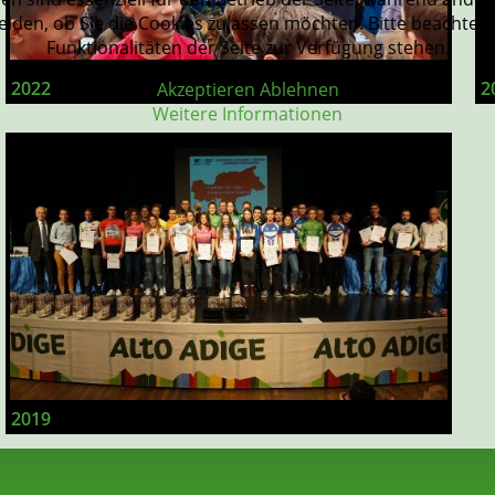
eiden, ob Sie die Cookies zulassen möchten. Bitte beachten
Funktionalitäten der Seite zur Verfügung stehen.
2022
2
Akzeptieren
Ablehnen
Weitere Informationen
2019