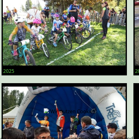
2025
2
Wir nutzen Cookies
de
it
en sind essenziell für den Betrieb der Seite, während ande