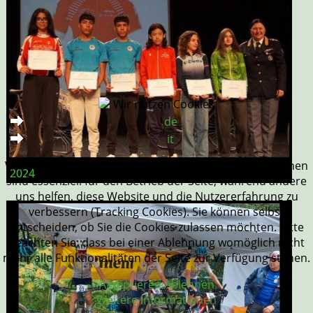
Wir nutzen Cookies
de
it
Wir nutzen Cookies auf unserer Website. Einige von ihnen
2024
sind essenziell für den Betrieb der Seite, während andere
uns helfen, diese Website und die Nutzererfahrung zu
verbessern (Tracking Cookies). Sie können selbst
entscheiden, ob Sie die Cookies zulassen möchten. Bitte
beachten Sie, dass bei einer Ablehnung womöglich nicht
mehr alle Funktionalitäten der Seite zur Verfügung stehen.
Akzeptieren
Ablehnen
Weitere Informationen