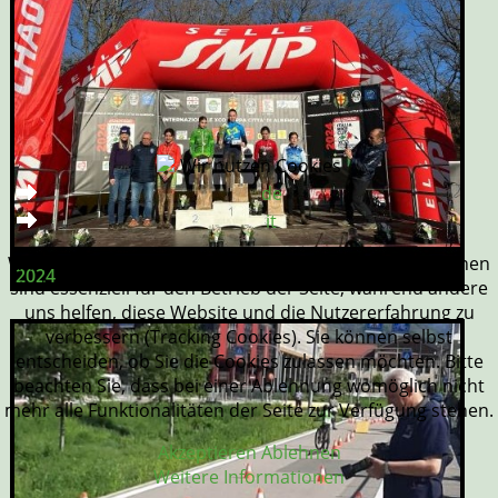
Wir nutzen Cookies
de
it
Wir nutzen Cookies auf unserer Website. Einige von ihnen
2024
sind essenziell für den Betrieb der Seite, während andere
uns helfen, diese Website und die Nutzererfahrung zu
verbessern (Tracking Cookies). Sie können selbst
entscheiden, ob Sie die Cookies zulassen möchten. Bitte
beachten Sie, dass bei einer Ablehnung womöglich nicht
mehr alle Funktionalitäten der Seite zur Verfügung stehen.
Akzeptieren
Ablehnen
Weitere Informationen