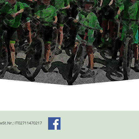
St.Nr.: IT02711470217