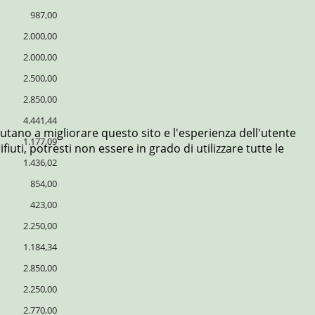
987,00
2.000,00
2.000,00
2.500,00
2.850,00
4.441,44
aiutano a migliorare questo sito e l'esperienza dell'utente
1.177,09
uti, potresti non essere in grado di utilizzare tutte le
1.436,02
854,00
423,00
2.250,00
1.184,34
2.850,00
2.250,00
2.770,00