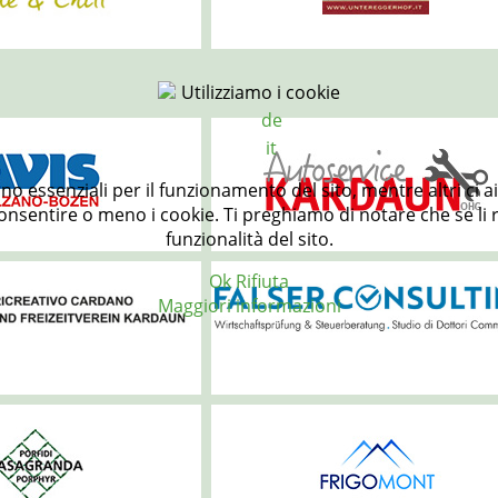
Utilizziamo i cookie
de
it
ono essenziali per il funzionamento del sito, mentre altri ci 
nsentire o meno i cookie. Ti preghiamo di notare che se li rifi
funzionalità del sito.
Ok
Rifiuta
Maggiori informazioni